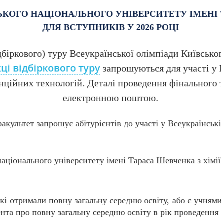
ЬКОГО НАЦІОНАЛЬНОГО УНІВЕРСИТЕТУ ІМЕНІ
ДЛЯ ВСТУПНИКІВ У 2026 РОЦІ
дбіркового) туру Всеукраїнської олімпіади Київсько
і відбіркового туру
запрошуються для участі у І
ційних технологій. Деталі проведення фінального 
електронною поштою.
акультет запрошує абітурієнтів до участі у Всеукраїнські
аціонального університету імені Тараса Шевченка з хімії
які отримали повну загальну середню освіту, або є учням
нта про повну загальну середню освіту в рік проведення