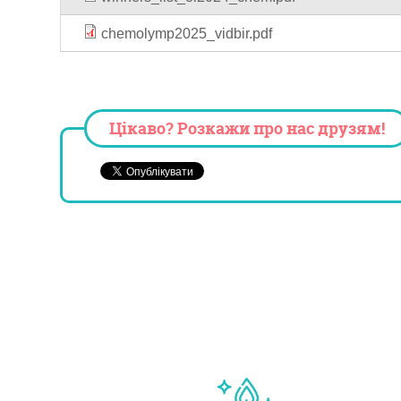
chemolymp2025_vidbir.pdf
Цікаво? Розкажи про нас друзям!