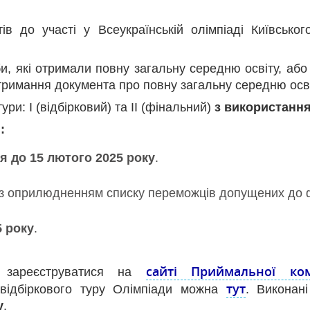
ів до участі у Всеукраїнській олімпіаді Київськог
и, які отримали повну загальну середню освіту, або
тримання документа про повну загальну середню осві
ури: І (відбірковий) та ІІ (фінальний)
з використання
:
ня до 15 лютого 2025 року
.
у з оприлюдненням списку переможців допущених до 
5 року
.
сайті Приймальної ком
о зареєструватися на
тут
відбіркового туру Олімпіади можна
. Виконан
у
.