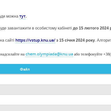
тут
іади можна
.
буде завантажити в особистому кабінеті
до 15 лютого 2024 
https://vstup.knu.ua/
 на сайті
з 15 січня 2024 року
. Алгори
chem.olympiada@knu.ua
 надсилайте на
або телефонуйте +38(0
Файл