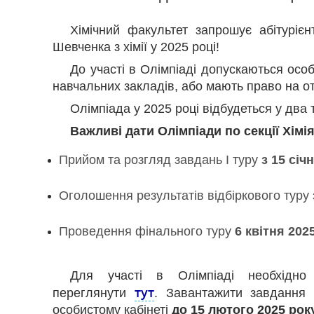
Хімічний факультет запрошує абітурієнт
Шевченка з хімії у 2025 році!
До участі в Олімпіаді допускаються особ
навчальних закладів, або мають право на о
Олімпіада у 2025 році відбудеться у два т
Важливі дати Олімпіади по секції Хімія
Прийом та розгляд завдань І туру
з 15 січ
Оголошення результатів відбіркового тур
Проведення фінального туру
6 квітня 202
Для участі в Олімпіаді необхідн
тут
переглянути
.
Завантажити завдання 
особистому кабінеті
до 15 лютого 2025 рок