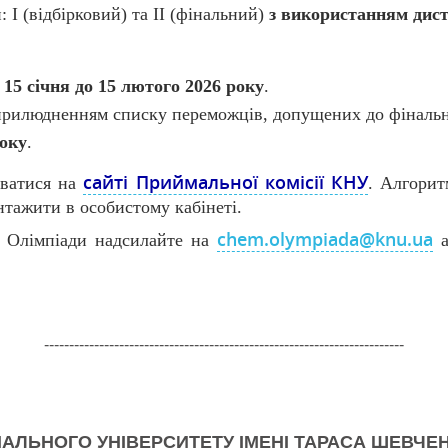
: І (відбірковий) та ІІ (фінальний)
з використанням дист
з 15 січня до 15 лютого 2026 року
.
 оприлюдненням списку переможців, допущених до фіналь
року
.
сайті Приймальної комісії КНУ
уватися на
. Алгорит
нтажити в особистому кабінеті.
chem.olympiada@knu.ua
я Олімпіади надсилайте на
а
------------------------------------------------------------------------
АЛЬНОГО УНІВЕРСИТЕТУ ІМЕНІ ТАРАСА ШЕВЧЕНК