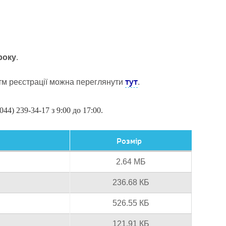
року
.
тут
тм реєстрації можна переглянути
.
44) 239-34-17 з 9:00 до 17:00.
Розмір
2.64 МБ
236.68 КБ
526.55 КБ
121.91 КБ