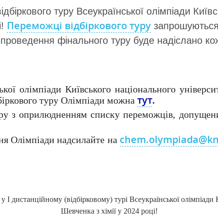
ідбіркового туру Всеукраїнської олімпіади Київс
Переможці відбіркового туру
і!
запрошуються 
і проведення фінального туру буде надіслано к
ької олімпіади Київського національного універси
тут
дбіркового туру Олімпіади можна
.
уру з оприлюдненням списку переможців, допущени
chem.olympiada@kn
ня Олімпіади надсилайте на
 у І дистанційному (відбірковому) турі Всеукраїнської олімпіади
Шевченка з хімії у 2024 році!