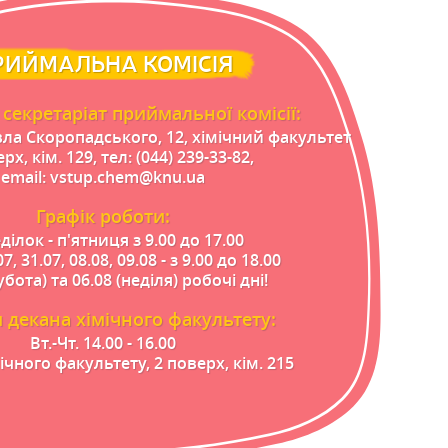
РИЙМАЛЬНА КОМІСІЯ
секретаріат приймальної комісії:
вла Скоропадського, 12, хімічний факультет
рх, кім. 129, тел: (044) 239-33-82,
email: vstup.chem@knu.ua
Графік роботи:
ділок - п'ятниця з 9.00 до 17.00
07, 31.07, 08.08, 09.08 - з 9.00 до 18.00
убота) та 06.08 (неділя) робочі дні!
декана хімічного факультету:
Вт.-Чт. 14.00 - 16.00
ічного факультету, 2 поверх, кім. 215