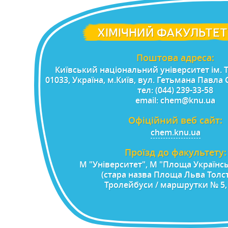
ХІМІЧНИЙ ФАКУЛЬТЕТ
Поштова адреса:
Київський нацiональний унiверситет iм.
01033, Україна, м.Київ, вул. Гетьмана Павла
тел: (044) 239-33-58
email: chem@knu.ua
Офіційний веб сайт:
chem.knu.ua
Проїзд до факультету:
М "Університет", М "Площа Українсь
(стара назва Площа Льва Толст
Тролейбуси / маршрутки № 5, 