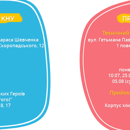
 КНУ
П
Технічний 
 Тараса Шевченка
вул. Гетьмана Па
 Скоропадського, 12
1 пове
поне
10.07, 25.
05.08 (с
Прийом 
ких Героїв
ого)"
8, 17
Корпус хім