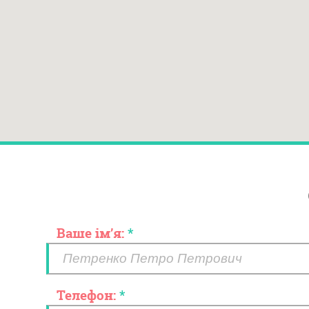
Ваше ім’я:
*
Телефон:
*