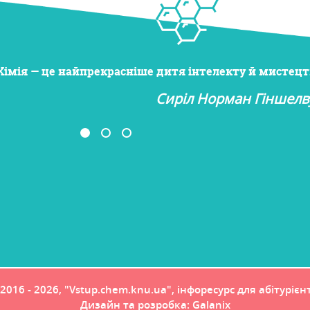
Хімія — це найпрекрасніше дитя інтелекту й мистецт
Сиріл Норман Гіншелв
2016 - 2026, "Vstup.chem.knu.ua", інфоресурс для абітурієн
Дизайн та розробка:
Galanix