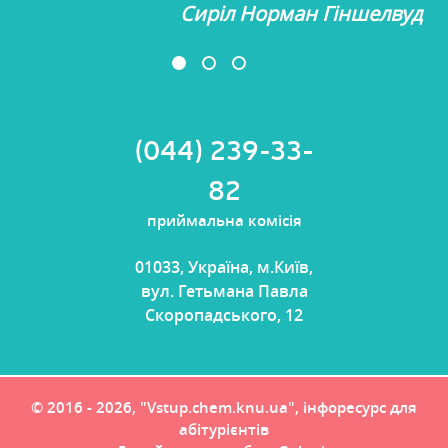
Сиріл Норман Гіншелвуд
(044) 239-33-
82
приймальна комісія
01033, Україна, м.Київ,
вул. Гетьмана Павла
Скоропадського, 12
© 2016 - 2026, "Vstup.chem.knu.ua", інфоресурс для
абітурієнтів