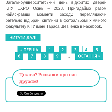
Загальноуніверситетський день відкритих дверей
КНУ ЕХРО Осінь ‒ 2023. Пригадаймо разом
найяскравіші моменти заходу, переглядаючи
ретельно відібрані світлини в фотоальбомі хімічного
факультету КНУ імені Тараса Шевченка в Facebook.
ЧИТАТИ ДАЛІ
« ПЕРША
1
2
3
4
5
Сторінки
6
7
8
9
ОСТАННЯ »
…
Цікаво? Розкажи про нас
друзям!