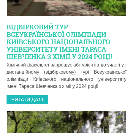
ВІДБІРКОВИЙ ТУР
ВСЕУКРАЇНСЬКОЇ ОЛІМПІАДИ
КИЇВСЬКОГО НАЦІОНАЛЬНОГО
УНІВЕРСИТЕТУ ІМЕНІ ТАРАСА
ШЕВЧЕНКА З ХІМІЇ У 2024 РОЦІ!
Хімічний факультет запрошує абітурієнтів до участі у І
дистанційному (відбірковому) турі Всеукраїнської
олімпіади Київського національного університету
імені Тараса Шевченка з хімії у 2024 році!
ЧИТАТИ ДАЛІ