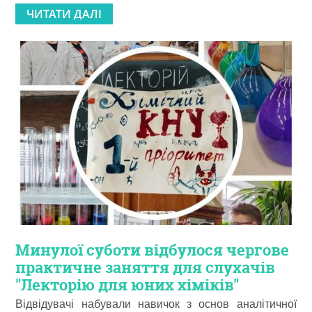
ЧИТАТИ ДАЛІ
Минулої суботи відбулося чергове
практичне заняття для слухачів
"Лекторію для юних хіміків"
Відвідувачі набували навичок з основ аналітичної